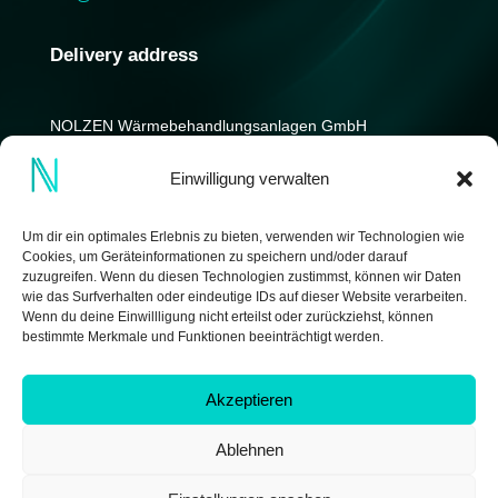
Delivery address
NOLZEN Wärmebehandlungs­anlagen GmbH
Kniprodestrasse 12-14
Einwilligung verwalten
D-42369 Wuppertal
Germany
Um dir ein optimales Erlebnis zu bieten, verwenden wir Technologien wie
Cookies, um Geräteinformationen zu speichern und/oder darauf
zuzugreifen. Wenn du diesen Technologien zustimmst, können wir Daten
wie das Surfverhalten oder eindeutige IDs auf dieser Website verarbeiten.
Wenn du deine Einwillligung nicht erteilst oder zurückziehst, können
bestimmte Merkmale und Funktionen beeinträchtigt werden.
Akzeptieren
Ablehnen
Copyright © 2026 by NOLZEN Wärmebehandlungsanlagen
GmbH | made by
IDEENWERK GmbH